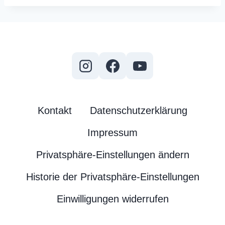
d
e
r
D
e
u
t
s
Kontakt
Datenschutzerklärung
c
h
Impressum
e
Privatsphäre-Einstellungen ändern
n
E
Historie der Privatsphäre-Einstellungen
i
Einwilligungen widerrufen
n
h