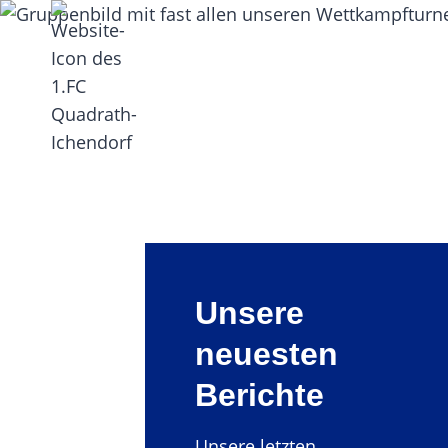
Zum
Inhalt
springen
Unsere
neuesten
Berichte
Unsere letzten