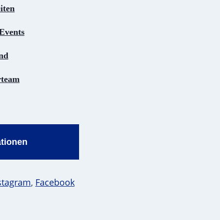
iten
Events
and
rteam
ationen
stagram
,
Facebook