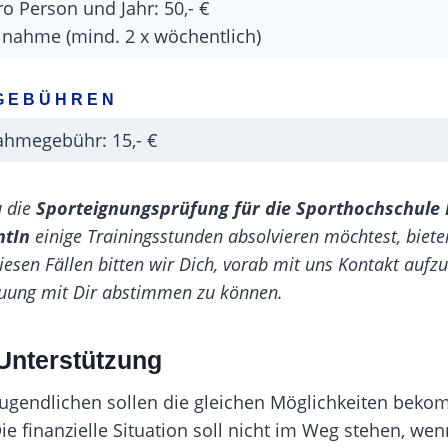
ro Person und Jahr: 50,- €
lnahme (mind. 2 x wöchentlich)
 GEBÜHREN
ahmegebühr: 15,- €
u die
Sporteignungsprüfung für die Sporthochschule 
ntIn
einige Trainingsstunden absolvieren möchtest, biete
diesen Fällen bitten wir Dich, vorab mit uns
Kontakt
aufz
reuung mit Dir abstimmen zu können.
 Unterstützung
 Jugendlichen sollen die gleichen Möglichkeiten bek
e finanzielle Situation soll nicht im Weg stehen, we