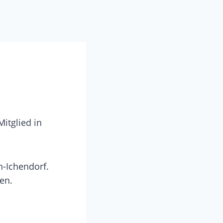
itglied in
h-Ichendorf.
en.