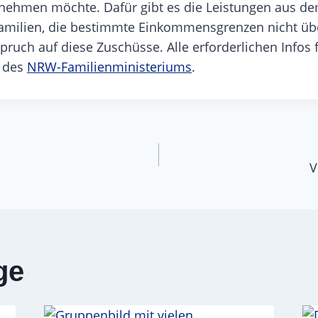
ilnehmen möchte. Dafür gibt es die Leistungen aus d
Familien, die bestimmte Einkommensgrenzen nicht übe
ruch auf diese Zuschüsse. Alle erforderlichen Infos 
e des
NRW-Familienministeriums
.
navigation
V
ge