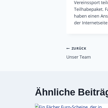
Vereinssport te
Teilhabepaket. 
haben einen Ansp
der Internetseit
Beitrags
ZURÜCK
Unser Team
Ähnliche Beiträ